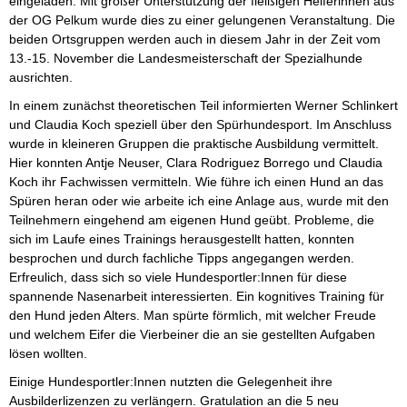
eingeladen. Mit großer Unterstützung der fleißigen Helferinnen aus
der OG Pelkum wurde dies zu einer gelungenen Veranstaltung. Die
beiden Ortsgruppen werden auch in diesem Jahr in der Zeit vom
13.-15. November die Landesmeisterschaft der Spezialhunde
ausrichten.
In einem zunächst theoretischen Teil informierten Werner Schlinkert
und Claudia Koch speziell über den Spürhundesport. Im Anschluss
wurde in kleineren Gruppen die praktische Ausbildung vermittelt.
Hier konnten Antje Neuser, Clara Rodriguez Borrego und Claudia
Koch ihr Fachwissen vermitteln. Wie führe ich einen Hund an das
Spüren heran oder wie arbeite ich eine Anlage aus, wurde mit den
Teilnehmern eingehend am eigenen Hund geübt. Probleme, die
sich im Laufe eines Trainings herausgestellt hatten, konnten
besprochen und durch fachliche Tipps angegangen werden.
Erfreulich, dass sich so viele Hundesportler:Innen für diese
spannende Nasenarbeit interessierten. Ein kognitives Training für
den Hund jeden Alters. Man spürte förmlich, mit welcher Freude
und welchem Eifer die Vierbeiner die an sie gestellten Aufgaben
lösen wollten.
Einige Hundesportler:Innen nutzten die Gelegenheit ihre
Ausbilderlizenzen zu verlängern. Gratulation an die 5 neu