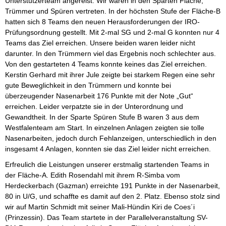
Unterstützerteam angereist. Wir waren in den Sparten Fläche,
Trümmer und Spüren vertreten. In der höchsten Stufe der Fläche-B
hatten sich 8 Teams den neuen Herausforderungen der IRO-
Prüfungsordnung gestellt. Mit 2-mal SG und 2-mal G konnten nur 4
Teams das Ziel erreichen. Unsere beiden waren leider nicht
darunter. In den Trümmern viel das Ergebnis noch schlechter aus.
Von den gestarteten 4 Teams konnte keines das Ziel erreichen.
Kerstin Gerhard mit ihrer Jule zeigte bei starkem Regen eine sehr
gute Beweglichkeit in den Trümmern und konnte bei
überzeugender Nasenarbeit 176 Punkte mit der Note „Gut“
erreichen. Leider verpatzte sie in der Unterordnung und
Gewandtheit. In der Sparte Spüren Stufe B waren 3 aus dem
Westfalenteam am Start. In einzelnen Anlagen zeigten sie tolle
Nasenarbeiten, jedoch durch Fehlanzeigen, unterschiedlich in den
insgesamt 4 Anlagen, konnten sie das Ziel leider nicht erreichen.
Erfreulich die Leistungen unserer erstmalig startenden Teams in
der Fläche-A. Edith Rosendahl mit ihrem R-Simba vom
Herdeckerbach (Gazman) erreichte 191 Punkte in der Nasenarbeit,
80 in U/G, und schaffte es damit auf den 2. Platz. Ebenso stolz sind
wir auf Martin Schmidt mit seiner Mali-Hündin Kiri de Coes´i
(Prinzessin). Das Team startete in der Parallelveranstaltung SV-