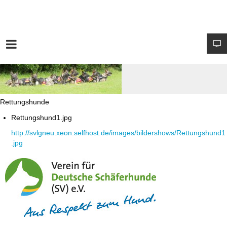
Rettungshunde
Rettungshund1.jpg
http://svlgneu.xeon.selfhost.de/images/bildershows/Rettungshund1
.jpg