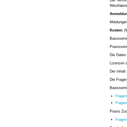
Die Termin
Westfalenn
Anmeldun
Meldungen
Kosten:
(W
Basissemi
Praxissem
Die Daten
Lizenzen 
Der Inhal
Die Fragen
Basissemi
Fragenk
Fragen
Praxis Zuc
Fragenk