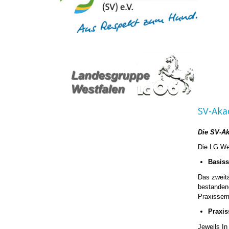
SV-Aka
Die SV-Ak
Die LG Wes
Basis
Das zweitä
bestanden
Praxissem
Praxi
Jeweils In