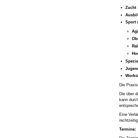
Zucht
Ausbi
Sport 
Agi
Ob
Ra
Ho
Spezi
Jugen
Worksh
Die Praxis
Die über d
kann durch
entspreche
Eine Verlä
rechtzeiti
Termine: