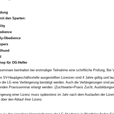
ldung
mit den Sparten:
lity
edience
lly-Obedience
opers
alhund
d
op für OG-Helfer
seminare beinhalten bei erstmaliger Teilnahme eine schriftliche Prüfung, Bei V
ie SV-Hauptgeschäftsstelle ausgestellten Lizenzen sind 4 Jahre gültig und l
 die LG eine Verlängerung bestätigt werden. Auch die Verlängerungen sind jew
nden Praxisseminar erlangt werden. (Zuchtwarte=Praxis Zucht, Ausbildungsw
ngerung einer Lizenz muss spätestens im Jahr nach dem Auslaufen der Lizenz
g über den Ablauf ihrer Lizenz.