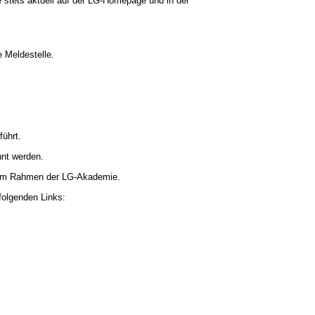
 stets aktuell auf der LG-Homepage und in der
 Meldestelle.
ührt.
nt werden.
e im Rahmen der LG-Akademie.
 folgenden Links: