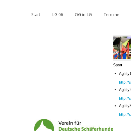
Start
LG 06
OG in LG
Termine
Sport
Agility
http:/
Agility
http:/
Agility
http:/