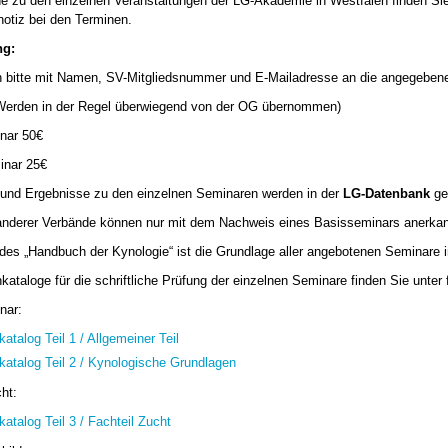
e zu den einzelnen Veranstaltungen der LG-Akademie in Westfalen finden Sie
otiz bei den Terminen.
g:
 bitte mit Namen, SV-Mitgliedsnummer und E-Mailadresse an die angegebene
erden in der Regel überwiegend von der OG übernommen)
nar 50€
inar 25€
 und Ergebnisse zu den einzelnen Seminaren werden in der
LG-Datenbank
gef
anderer Verbände können nur mit dem Nachweis eines Basisseminars anerkan
t des „Handbuch der Kynologie“ ist die Grundlage aller angebotenen Seminar
kataloge für die schriftliche Prüfung der einzelnen Seminare finden Sie unter
nar:
atalog Teil 1 / Allgemeiner Teil
katalog Teil 2 / Kynologische Grundlagen
ht:
atalog Teil 3 / Fachteil Zucht